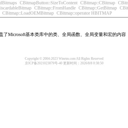
dBitmaps
CBitmapButton::SizeToContent
CBitmap::CBitmap
CBit
iscardableBitmap
CBitmap::FromHandle
CBitmap::GetBitmap
CBit
CBitmap::LoadOEMBitmap
CBitmap::operator HBITMAP
盖了Microsoft基本类库中的类、全局函数、全局变量和宏的
Copyright © 2004-2023 Winrtm.com All Rights Reserved
京ICP备2021023879号-40
更新时间：2026/8/8 0:38:50