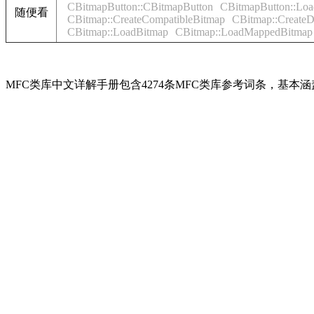
CBitmapButton::CBitmapButton
CBitmapButton::Loa
随便看
CBitmap::CreateCompatibleBitmap
CBitmap::CreateD
CBitmap::LoadBitmap
CBitmap::LoadMappedBitmap
MFC类库中文详解手册包含4274条MFC类库参考词条，基本涵