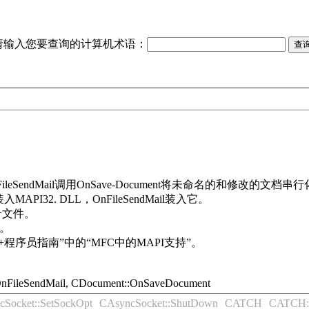
请输入您要查询的计算机术语：
eSendMail调用OnSave-Document将未命名的和修改
2. DLL，OnFileSendMail装入它。
组合文件。
档。
+程序员指南”中的“MFC中的MAPI支持”。
OnFileSendMail, CDocument::OnSaveDocument
Socket::SetSockOpt
CAsyncSocket::ShutDown
CATCH
CATCH: