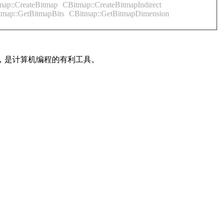
map::CreateBitmap
CBitmap::CreateBitmapIndirect
map::GetBitmapBits
CBitmap::GetBitmapDimension
内容，是计算机编程的有利工具。