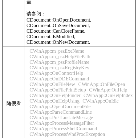
盖。
请参阅：
CDocument::OnOpenDocument,
CDocument::OnSaveDocument,
CDocument::CanCloseFrame,
CDocument::IsModified,
CDocument::OnNewDocument,
CWinApp::m_pszExeName
CWinApp::m_pszHelpFilePath
CWinApp::m_pszProfileName
CWinApp::m_pszRegistryKey
CWinApp::OnContextHelp
CWinApp::OnDDECommand
CWinApp::OnFileNew
CWinApp::OnFileOpen
CWinApp::OnFilePrintSetup
CWinApp::OnHelp
CWinApp::OnHelpFinder
CWinApp::OnHelpIndex
CWinApp::OnHelpUsing
CWinApp::OnIdle
随便看
CWinApp::OpenDocumentFile
CWinApp::ParseCommandLine
CWinApp::PreTranslateMessage
CWinApp::ProcessMessageFilter
CWinApp::ProcessShellCommand
CWinApp::ProcessWndProcException