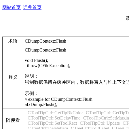
网站首页
词典首页
术语
CDumpContext::Flush
CDumpContext::Flush
void Flush();
throw(CFileException);
说明：
释义
强制数据保留在缓冲区内，数据将写入与堆上下文
示例：
// example for CDumpContext::Flush
afxDump.Flush();
CToolTipCtrl::GetTipBkColor
CToolTipCtrl::GetTipT
CToolTipCtrl::SetDelayTime
CToolTipCtrl::SetMargin
随便看
CToolTipCtrl::SetToolRect
CToolTipCtrl::Update
CTo
CTreeCtrl::DeleteItem
CTreeCtrl::EditLabel
CTreeCtr