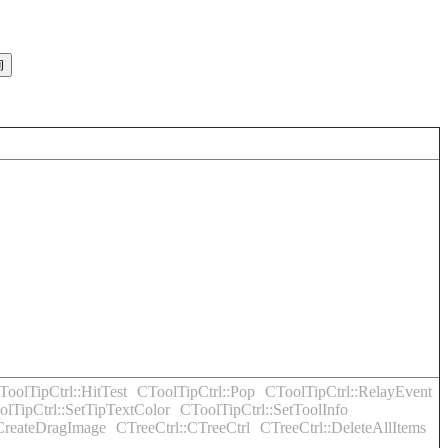
ToolTipCtrl::HitTest
CToolTipCtrl::Pop
CToolTipCtrl::RelayEvent
lTipCtrl::SetTipTextColor
CToolTipCtrl::SetToolInfo
:CreateDragImage
CTreeCtrl::CTreeCtrl
CTreeCtrl::DeleteAllItems