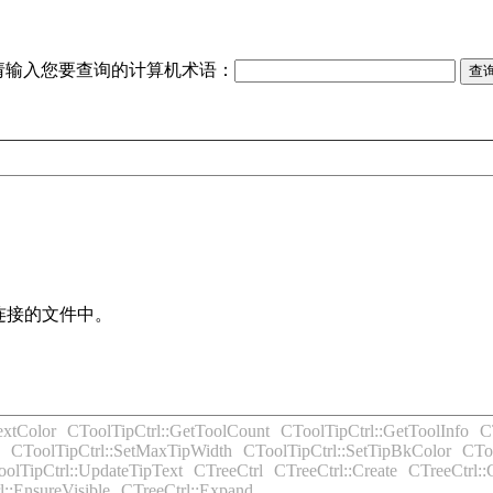
请输入您要查询的计算机术语：
连接的文件中。
extColor
CToolTipCtrl::GetToolCount
CToolTipCtrl::GetToolInfo
C
CToolTipCtrl::SetMaxTipWidth
CToolTipCtrl::SetTipBkColor
CToo
olTipCtrl::UpdateTipText
CTreeCtrl
CTreeCtrl::Create
CTreeCtrl:
l::EnsureVisible
CTreeCtrl::Expand