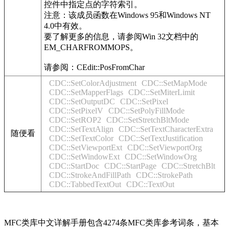
控件中指定点的字符索引。
注意：该成员函数在Windows 95和Windows NT
4.0中有效。
要了解更多的信息，请参阅Win 32文档中的
EM_CHARFROMMOPS。
请参阅：CEdit::PosFromChar
CDC::SetColorAdjustment
CDC::SetMapMode
CDC::SetMapperFlags
CDC::SetMiterLimit
CDC::SetOutputDC
CDC::SetPixel
CDC::SetPixelV
CDC::SetPolyFillMode
CDC::SetROP2
CDC::SetStretchBltMode
CDC::SetTextAlign
CDC::SetTextCharacterExtra
随便看
CDC::SetTextColor
CDC::SetTextJustification
CDC::SetViewportExt
CDC::SetViewportOrg
CDC::SetWindowExt
CDC::SetWindowOrg
CDC::StartDoc
CDC::StartPage
CDC::StretchBlt
CDC::StrokeAndFillPath
CDC::StrokePath
CDC::TabbedTextOut
CDC::TextOut
MFC类库中文详解手册包含4274条MFC类库参考词条，基本