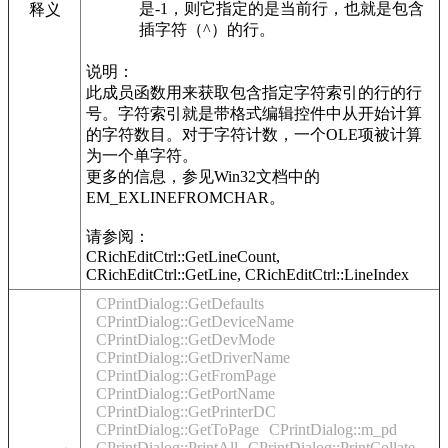
是-1，则它指定的是当前行，也就是包含
释义
插字符（^）的行。
说明：
此成员函数用来获取包含指定字符索引的行的行
号。字符索引就是带格式编辑控件中从开始计算
的字符数目。对于字符计数，一个OLE项被计算
为一个单字符。
更多的信息，参见Win32文档中的
EM_EXLINEFROMCHAR。
请参阅：
CRichEditCtrl::GetLineCount,
CRichEditCtrl::GetLine, CRichEditCtrl::LineIndex
CPrintDialog::GetDefaults
CPrintDialog::GetDeviceName
CPrintDialog::GetDevMode
CPrintDialog::GetDriverName
CPrintDialog::GetFromPage
CPrintDialog::GetPortName
CPrintDialog::GetPrinterDC
CPrintDialog::GetToPage
CPrintDialog::m_pd
CPrintDialog::PrintAll
CPrintDialog::PrintCollate