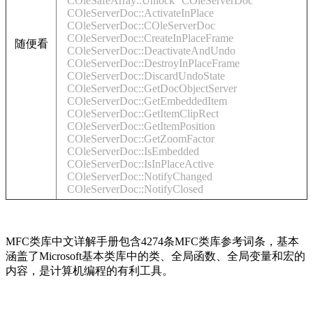
COleSafeArray::Unlock
COleServerDoc
COleServerDoc::ActivateInPlace
COleServerDoc::COleServerDoc
COleServerDoc::CreateInPlaceFrame
随便看
COleServerDoc::DeactivateAndUndo
COleServerDoc::DestroyInPlaceFrame
COleServerDoc::DiscardUndoState
COleServerDoc::GetDocObjectServer
COleServerDoc::GetEmbeddedItem
COleServerDoc::GetItemClipRect
COleServerDoc::GetItemPosition
COleServerDoc::GetZoomFactor
COleServerDoc::IsEmbedded
COleServerDoc::IsInPlaceActive
COleServerDoc::NotifyChanged
COleServerDoc::NotifyClosed
MFC类库中文详解手册包含4274条MFC类库参考词条，基本
涵盖了Microsoft基本类库中的类、全局函数、全局变量和宏的
内容，是计算机编程的有利工具。