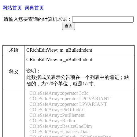
网站首页
词典首页
请输入您要查询的计算机术语：
术语
CRichEditView::m_nBulletIndent
CRichEditView::m_nBulletIndent
说明：
释义
此数据成员表示公告项在一个列表中的缩进；缺
省的，为720个单位，就是1/2寸。
COleSafeArray::operator 3c3c
COleSafeArray::operator LPCVARIANT
COleSafeArray::operator LPVARIANT
COleSafeArray::PtrOfIndex
COleSafeArray::PutElement
COleSafeArray::Redim
COleSafeArray::ResizeOneDim
COleSafeArray::UnaccessData