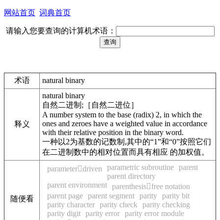
网站首页
词典首页
请输入您要查询的计算机术语：
术语
natural binary
natural binary
自然二进制;［自然二进位］
A number system to the base (radix) 2, in which the
ones and zeroes have a weighted value in accordance
释义
with their relative position in the binary word.
一种以2为基数的记数制,其中的“1”和“0”按照它们
在二进制数中的相对位置而具有相应 的加权值。
parametric subroutine
parent
parameterdriven
parent directory
parent environment
parenthesisfree notation
parent page
parent segment
parity
parity bit
随便看
parity character
parity check
parity checking
parity digit
parity error
parity error module