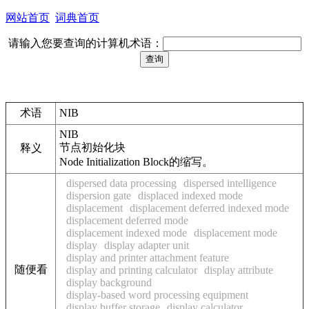
网站首页
词典首页
请输入您要查询的计算机术语：
术语
NIB
NIB
节点初始化块
释义
Node Initialization Block的缩写。
dispersed data processing
dispersed intelligence
dispersion gate
displaced indexed mode
displacement
displacement deferred indexed mode
displacement deferred mode
displacement indexed mode
displacement mode
display
display adapter unit
display and printer attachment feature
随便看
display and printing calculator
display attribute
display background
display-based word processing equipment
display buffer storage
display calculator