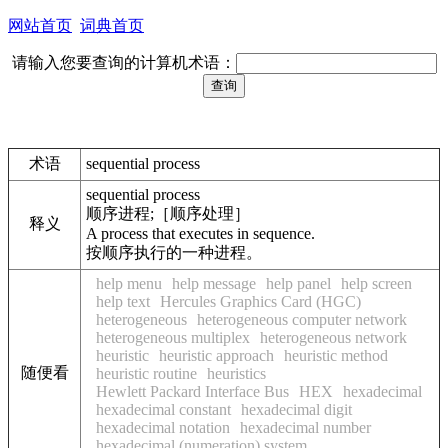
网站首页
词典首页
请输入您要查询的计算机术语：
术语
sequential process
sequential process
顺序进程;［顺序处理］
释义
A process that executes in sequence.
按顺序执行的一种进程。
help menu
help message
help panel
help screen
help text
Hercules Graphics Card (HGC)
heterogeneous
heterogeneous computer network
heterogeneous multiplex
heterogeneous network
heuristic
heuristic approach
heuristic method
随便看
heuristic routine
heuristics
Hewlett Packard Interface Bus
HEX
hexadecimal
hexadecimal constant
hexadecimal digit
hexadecimal notation
hexadecimal number
hexadecimal (numeration) system