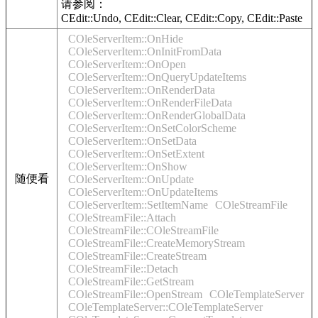
请参阅：
CEdit::Undo, CEdit::Clear, CEdit::Copy, CEdit::Paste
COleServerItem::OnHide
COleServerItem::OnInitFromData
COleServerItem::OnOpen
COleServerItem::OnQueryUpdateItems
COleServerItem::OnRenderData
COleServerItem::OnRenderFileData
COleServerItem::OnRenderGlobalData
COleServerItem::OnSetColorScheme
COleServerItem::OnSetData
COleServerItem::OnSetExtent
COleServerItem::OnShow
随便看
COleServerItem::OnUpdate
COleServerItem::OnUpdateItems
COleServerItem::SetItemName
COleStreamFile
COleStreamFile::Attach
COleStreamFile::COleStreamFile
COleStreamFile::CreateMemoryStream
COleStreamFile::CreateStream
COleStreamFile::Detach
COleStreamFile::GetStream
COleStreamFile::OpenStream
COleTemplateServer
COleTemplateServer::COleTemplateServer