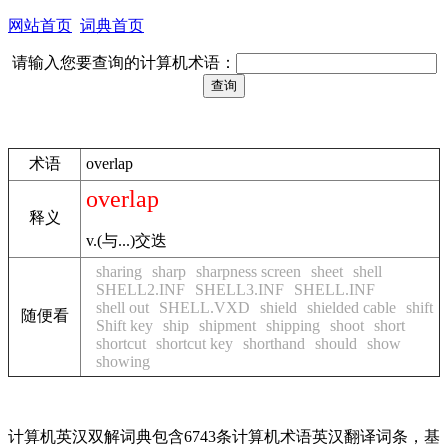
网站首页
词典首页
请输入您要查询的计算机术语：
术语
overlap
overlap
释义
v.(与...)交迭
sharing
sharp
sharpness screen
sheet
shell
SHELL2.INF
SHELL3.INF
SHELL.INF
shell out
SHELL.VXD
shield
shielded cable
shift
随便看
Shift key
ship
shipment
shipping
shoot
short
shortcut
shortcut key
shorthand
should
show
showing
计算机英汉双解词典包含6743条计算机术语英汉翻译词条，基